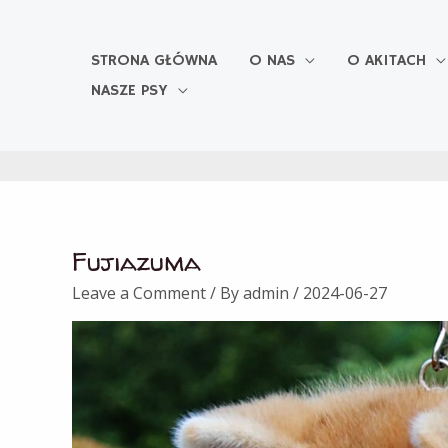
Skip
to
content
STRONA GŁÓWNA
O NAS
O AKITACH
NASZE PSY
Fujiazuma
Leave a Comment
/ By
admin
/
2024-06-27