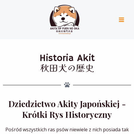
Skip
Mai
to
Men
content
Historia Akit
秋田犬の歴史
Dziedzictwo Akity Japońskiej -
Krótki Rys Historyczny
Pośród wszystkich ras psów niewiele z nich posiada tak