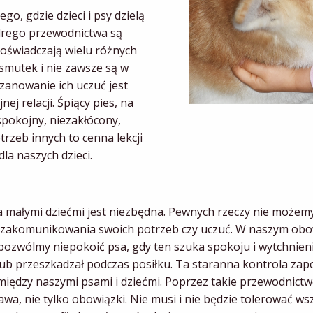
go, gdzie dzieci i psy dzielą
ądrego przewodnictwa są
 doświadczają wielu różnych
 smutek i nie zawsze są w
zanowanie ich uczuć jest
j relacji. Śpiący pies, na
pokojny, niezakłócony,
trzeb innych to cenna lekcji
la naszych dzieci.
a małymi dziećmi jest niezbędna. Pewnych rzeczy nie możem
 zakomunikowania swoich potrzeb czy uczuć. W naszym obowią
pozwólmy niepokoić psa, gdy ten szuka spokoju i wytchnien
lub przeszkadzał podczas posiłku. Ta staranna kontrola z
między naszymi psami i dziećmi. Poprzez takie przewodnic
prawa, nie tylko obowiązki. Nie musi i nie będzie tolerować 