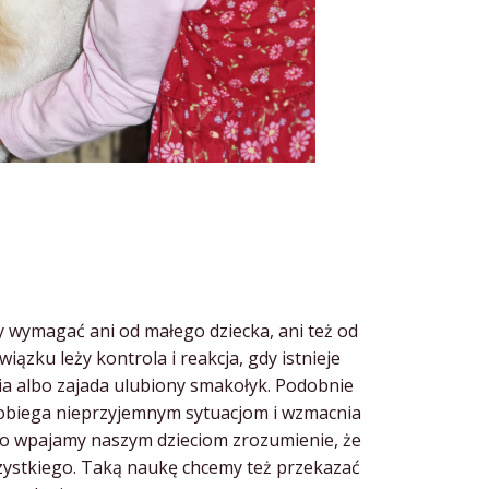
y wymagać ani od małego dziecka, ani też od
zku leży kontrola i reakcja, gdy istnieje
ia albo zajada ulubiony smakołyk. Podobnie
apobiega nieprzyjemnym sytuacjom i wzmacnia
two wpajamy naszym dzieciom zrozumienie, że
wszystkiego. Taką naukę chcemy też przekazać