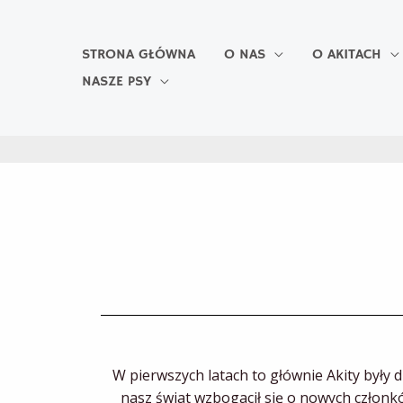
Skip
to
content
STRONA GŁÓWNA
O NAS
O AKITACH
NASZE PSY
W pierwszych latach to głównie Akity były
nasz świat wzbogacił się o nowych członkó