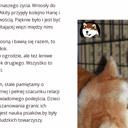
 naszego życia. Wniosły do
Akity przyjęły kolejno Hanę i
ścią. Pięknie było i jest być
ającej więzi między nimi.
osną i bawią się razem, to
dok.
 ogrodzie, ale też leniwe
ok drugiego. Wszystko to
i.
en, stale pamiętamy o
ej i pełnej szacunku relacji
wiadomego podejścia. Dzieci
szanowania granic ich
jest nauka psiaków,by były
 ludzkich towarzyszy.