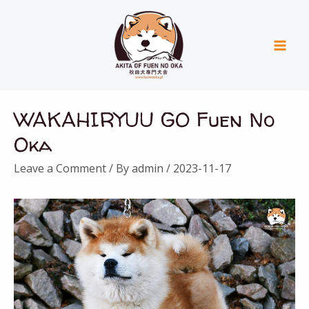
Skip
Mai
to
Men
content
Nawigacja
WAKAHIRYUU GO Fuen No
wpisu
Oka
Leave a Comment
/ By
admin
/
2023-11-17